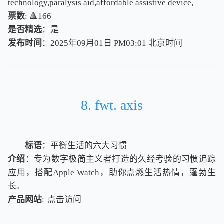
technology,paralysis aid,affordable assistive device,
票数
: 🔺166
是否精选
：是
发布时间
：2025年09月01日 PM03:01
北
京
时
间
北
京
时
间
8. fwt. axis
标语
：平衡生活的六大习惯
介绍
：专为数字极简主义者打造的久经考验的习惯追踪
应用，搭配Apple Watch，助你点燃生活热情，蓬勃生
长。
产品网站
:
点击访问