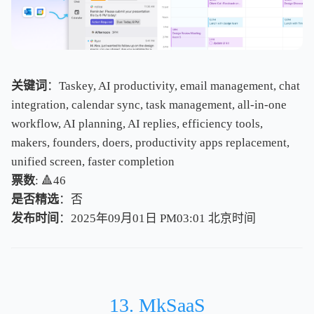
关键词
：Taskey, AI productivity, email management, chat
integration, calendar sync, task management, all-in-one
workflow, AI planning, AI replies, efficiency tools,
makers, founders, doers, productivity apps replacement,
unified screen, faster completion
票数
: 🔺46
是否精选
：否
发布时间
：2025年09月01日 PM03:01
北
京
时
间
北
京
时
间
13. MkSaaS