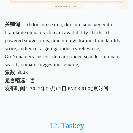
关键词
：AI domain search, domain name generator,
brandable domains, domain availability check, AI-
powered suggestions, domain registration, brandability
score, audience targeting, industry relevance,
GoDomainers, perfect domain finder, seamless domain
search, domain suggestions engine,
票数
: 🔺48
是否精选
：否
发布时间
：2025年09月01日 PM03:01
北
京
时
间
北
京
时
间
12. Taskey