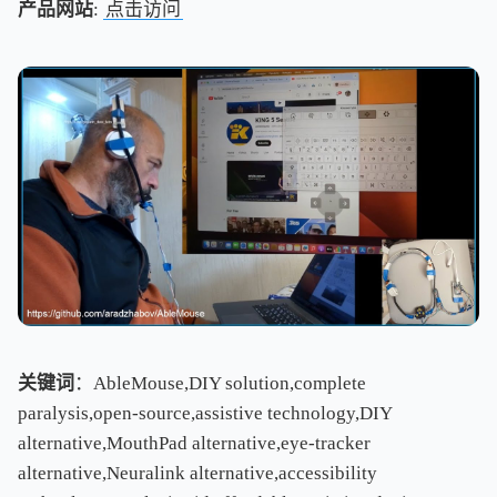
产品网站
:
点击访问
关键词
：AbleMouse,DIY solution,complete
paralysis,open-source,assistive technology,DIY
alternative,MouthPad alternative,eye-tracker
alternative,Neuralink alternative,accessibility