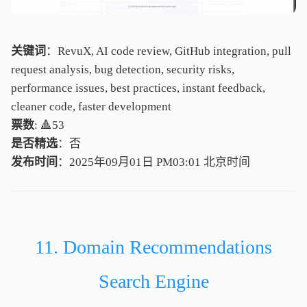
关键词
：RevuX, AI code review, GitHub integration, pull
request analysis, bug detection, security risks,
performance issues, best practices, instant feedback,
cleaner code, faster development
票数
: 🔺53
是否精选
：否
发布时间
：2025年09月01日 PM03:01
北
京
时
间
北
京
时
间
11. Domain Recommendations
Search Engine