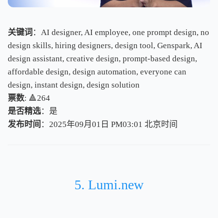
关键词
：AI designer, AI employee, one prompt design, no
design skills, hiring designers, design tool, Genspark, AI
design assistant, creative design, prompt-based design,
affordable design, design automation, everyone can
design, instant design, design solution
票数
: 🔺264
是否精选
：是
发布时间
：2025年09月01日 PM03:01
北
京
时
间
北
京
时
间
5. Lumi.new