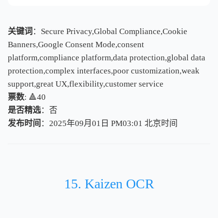
关键词
：Secure Privacy,Global Compliance,Cookie
Banners,Google Consent Mode,consent
platform,compliance platform,data protection,global data
protection,complex interfaces,poor customization,weak
support,great UX,flexibility,customer service
票数
: 🔺40
是否精选
：否
发布时间
：2025年09月01日 PM03:01
北
京
时
间
北
京
时
间
15. Kaizen OCR