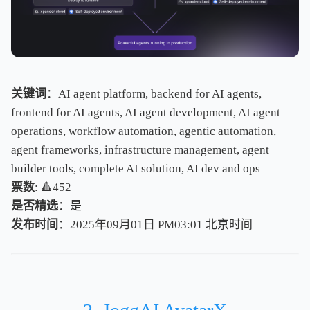
关键词
：AI agent platform, backend for AI agents,
frontend for AI agents, AI agent development, AI agent
operations, workflow automation, agentic automation,
agent frameworks, infrastructure management, agent
builder tools, complete AI solution, AI dev and ops
票数
: 🔺452
是否精选
：是
发布时间
：2025年09月01日 PM03:01
北
京
时
间
北
京
时
间