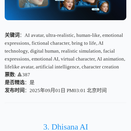
关键词
：AI avatar, ultra-realistic, human-like, emotional
expressions, fictional character, bring to life, AI
technology, digital human, realistic simulation, facial
expressions, emotional AI, virtual character, AI animation,
lifelike avatar, artificial intelligence, character creation
票数
: 🔺387
是否精选
：是
发布时间
：2025年09月01日 PM03:01
北
京
时
间
北
京
时
间
3. Dhisana AI