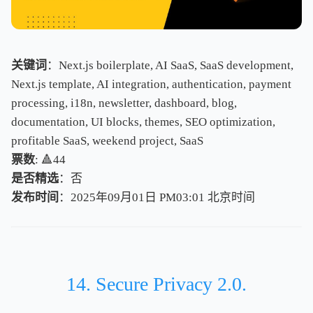
关键词
：Next.js boilerplate, AI SaaS, SaaS development,
Next.js template, AI integration, authentication, payment
processing, i18n, newsletter, dashboard, blog,
documentation, UI blocks, themes, SEO optimization,
profitable SaaS, weekend project, SaaS
票数
: 🔺44
是否精选
：否
发布时间
：2025年09月01日 PM03:01
北
京
时
间
北
京
时
间
14. Secure Privacy 2.0.