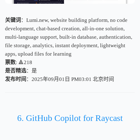
关键词
：Lumi.new, website building platform, no code
development, chat-based creation, all-in-one solution,
multi-language support, built-in database, authentication,
file storage, analytics, instant deployment, lightweight
apps, upload files for learning
票数
: 🔺218
是否精选
：是
发布时间
：2025年09月01日 PM03:01
北
京
时
间
北
京
时
间
6. GitHub Copilot for Raycast