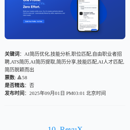
关键词
：AI简历优化,技能分析,职位匹配,自由职业者招
聘,ATS简历,AI简历提取,简历分享,技能匹配,AI人才匹配,
简历脱颖而出
票数
: 🔺58
是否精选
：否
发布时间
：2025年09月01日 PM03:01
北
京
时
间
北
京
时
间
10. RevuX