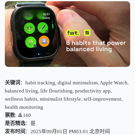
关键词
：habit tracking, digital minimalism, Apple Watch,
balanced living, life flourishing, productivity app,
wellness habits, minimalist lifestyle, self-improvement,
health monitoring
票数
: 🔺160
是否精选
：是
发布时间
：2025年09月01日 PM03:01
北
京
时
间
北
京
时
间