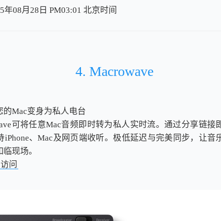
5年08月28日 PM03:01
北
京
时
间
北
京
时
间
4. Macrowave
您的Mac变身为私人电台
owave可将任意Mac音频即时转为私人实时流。通过分享链
iPhone、Mac及网页端收听。极低延迟与完美同步，让
如临现场。
击访问