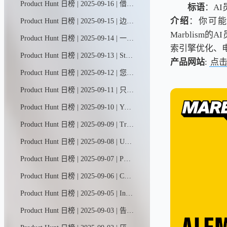
Product Hunt 日榜 | 2025-09-16 | 借助Blocks，任何人都能在几分钟内构建智能工作应用和AI智能体。它们不仅能管理工作流程，更能切实推进任务完成。我们的AI构建助手Ella将自然语言转化为应用与智能体，将应用构建与智能体开发双平台合二为一，打造出功能强大的统一工作平台。
标语
：A
介绍
：你可能
Product Hunt 日榜 | 2025-09-15 | 边做边说；Guidde将你的点击与口述转化为精炼的分步指南，并配以AI语音，无需脚本，无需重录。
Marblis
Product Hunt 日榜 | 2025-09-14 | 一个展示设备端机器学习和生成式人工智能应用案例的画廊，让人们能够在本地试用和使用模型。
索引擎优化、
Product Hunt 日榜 | 2025-09-13 | Stash MCP服务器让Cursor、Claude和Copilot等AI助手能够直接访问团队的实时工作内容（代码、文档、任务），无需反复提示即可解决问题。只需说"请处理我分配的编号为…的任务"——一句话就够了。
产品网站
:
点
Product Hunt 日榜 | 2025-09-12 | 您的核心代码、云及运行时安全平台。借助AI自动修复与自动分诊功能，智能修补漏洞。误报率降低85%。安全是每个人的责任。让安全防护自动完成，使开发者回归创造本身。
Product Hunt 日榜 | 2025-09-11 | 只需几分钟即可创建并上线新店铺，在AI智能团队的全程支持下轻松启航——从店铺搭建、设计到正式运营，您的专属AI助手将提供全方位支持。我们负责营销自动化与活动策划，让您专注核心销售业务。
Product Hunt 日榜 | 2025-09-10 | YouMind助您轻松开启创作之旅，从捕捉灵感到打磨文章、播客、视频等作品。通过YouMind，每个人都能将好奇心转化为精彩创作。
Product Hunt 日榜 | 2025-09-09 | Tripo是一款生成式AI模型，可将文本或图像转化为可直接投入生产的3D素材。基于数百亿参数构建的Tripo 3.0版本，能够生成更锐利的几何结构、更整洁的拓扑布局和更丰富的纹理细节，最终呈现更高质量的3D成果。
Product Hunt 日榜 | 2025-09-08 | Uxia让各种规模的设计和产品团队都能轻松开展用户测试。传统工具速度慢、成本高且往往不够准确。Uxia运用人工智能和虚拟用户技术，快速提供可靠洞察，助力实现更敏捷高效的产品开发。
Product Hunt 日榜 | 2025-09-07 | PhotoFox AI只需一张产品照片，即可生成完整营销素材——影棚级平面图片、抓眼球短视频、即用型广告模板。几分钟内获得100+品牌专属素材，成本仅为传统拍摄的零头。
Product Hunt 日榜 | 2025-09-06 | CapCut AI智能剪辑工具——您的智能剪辑助手，支持镜头捕捉与指令驱动创作。从自动剪辑到虚拟形象生成，从智能片段切割到素材创作，CapCut以AI之力重塑剪辑体验：操作简单、功能强大、智能高效。
Product Hunt 日榜 | 2025-09-05 | Incerto是一款专为数据库设计的AI原生Copilot助手。它通过情境感知代理技术，将自然语言指令转化为各类任务——无论是编写查询语句、调整数据架构，还是迁移数据，都能将开发效率提升十倍，同时减少90%的人工操作负担。
Product Hunt 日榜 | 2025-09-03 | 告别繁琐记账。Receiptor AI智能追踪所有历史与当前收据，依托上下文精准提取数据，自动归类支出明细，并无缝同步至Xero/QBO财务系统。通过人工智能轻松创建规则、高效管理票据档案。节省时间，优化税务抵扣，持续保持财税合规。