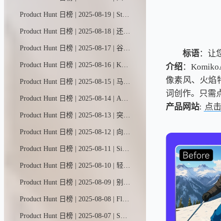
Product Hunt 日榜 | 2025-08-19 | Stormy是一款专为网红营销打造的AI助手。只需提供简要需求和预算，它就能从公开数据中筛选出合适的YouTube/TikTok创作者，精准匹配评分，自动撰写个性化邀约文案，通过私信/邮件触达，实时追踪回复动态，并协助完成谈判签约——为您提供从对接到成交的全流程极速服务。
Product Hunt 日榜 | 2025-08-18 | 还在被竞争对手甩在身后吗？HeadsUp是首款能主动预警竞品动态并助您快速应对的AI助手。实时洞悉市场变化，即刻触发行动警报。60秒极速部署，全自动智能护航。
Product Hunt 日榜 | 2025-08-17 | 谷歌航班新推出了一款名为"航班特惠"的AI工具，专为行程灵活的旅行者打造。只需用自然语言描述你的理想旅程，比如"今年冬天来趟滑雪之旅"，它就能为你找到最划算的机票和最佳目的地。
标语
：让
Product Hunt 日榜 | 2025-08-16 | Kuse能将杂乱输入转化为条理分明的交付成果，所有操作都在一个可视化画布上完成——你的创作上下文一目了然，随时可编辑，还能重复利用。输入一团乱麻，输出智慧结晶。
介绍
：Komi
像素风、火焰特
Product Hunt 日榜 | 2025-08-15 | 马卡龙是一款让你一见如故的私人AI。它比朋友更懂你的喜好、经历和愿望，还能瞬间调出定制化小程序，让每次对话都甜度满分。
词创作。只需
Product Hunt 日榜 | 2025-08-14 | Autumn让AI初创企业仅需3次API调用即可实现用量计价与管控。基于Stripe构建，一站式管理订阅、用量和访问权限。无需配置Webhook或后端逻辑，特别适合开发大语言模型和图像应用的早期团队。
产品网站
:
点
Product Hunt 日榜 | 2025-08-13 | 突破大脑的极限。与你阅读、观看、聆听或记录的所有内容展开对话。随时随地添加资料，或导入数千个视频、播客等内容——全部自动归档至你的智能知识库。让记忆成为永恒可检索的宝藏。
Product Hunt 日榜 | 2025-08-12 | 向各路传奇人物学习任意主题的大师课，课程阵容包括保罗·格雷厄姆、埃隆·马斯克、陶哲轩、安德烈·卡帕西、摩根·豪塞尔、比尔·阿克曼和马克·安德森。观看他们实时共享屏幕，为你讲授自选课题的深度课程。
Product Hunt 日榜 | 2025-08-11 | Simular Pro是一款专为macOS打造的生产级电脑助手，能够像真人一样可靠地自动化处理复杂的桌面任务。
Product Hunt 日榜 | 2025-08-10 | 轻松隐藏网页上的敏感信息，如文字、图片、表单等内容。
Product Hunt 日榜 | 2025-08-09 | 别再浪费时间和金钱选错课程了。CourseCorrect能根据你的水平、经验和技能，全网智能匹配最适合的课程。还能获取就业市场需求、薪资涨幅等深度分析，告诉你哪些技能才能真正推动职业发展。
Product Hunt 日榜 | 2025-08-08 | Floot让非技术人员和创业者也能轻松打造真正可用的专业级网页应用。它设计得极其简单易用又功能强大。整套技术栈（后端、数据库、托管等）都已内置集成，从此你可以毫无障碍地实现自己的创意构想。
Product Hunt 日榜 | 2025-08-07 | SpeedVitals RUM助您实时监测真实用户性能（核心网页指标）与网站分析数据。作为谷歌分析的替代方案，它采用隐私优先设计，全程无需使用追踪Cookie。