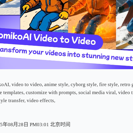
I, video to video, anime style, cyborg style, fire style, retro
ve templates, customize with prompts, social media viral, video 
tyle transfer, video effects,
5年08月28日 PM03:01
北
京
时
间
北
京
时
间