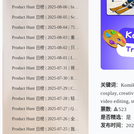
Product Hunt 日榜 | 2025-08-06 | Indy AI颠覆了自由职业者的接单方式。它直连你的领英和X账号，扫描你的人脉网络，在你的Contra动态中推送熟人商机。告别求职平台。无需硬推销。只推荐来自既有关系的真实机会。
Product Hunt 日榜 | 2025-08-05 | SciSpace智能助手，您的科研搭档，集成了数百种学术工具与数据库于一体。只需简单指令，它便能阅读文献、分析数据、撰写论文，助您节省90%研究时间，让您从假设到发现的科研之路快人一步。
Product Hunt 日榜 | 2025-08-04 | 75%的网站未能通过核心网页指标测评。快检查你的网站排名是否被加载更快的竞争对手超越。数据源自Chrome用户体验报告的真实用户数据。
Product Hunt 日榜 | 2025-08-03 | 重视用户信任的现代SaaS团队专属——隐私友好型网站数据分析+仪表盘
Product Hunt 日榜 | 2025-08-02 | 只需一张照片，即可生成温馨逼真的产品展示图。X-Design助力小商家一键升级普通照片，轻松打造风格化场景——无论是温馨卧室、波西米亚风客厅，还是手持产品特写。功能涵盖修图美化、尺寸调整、智能抠图等全套工具。
Product Hunt 日榜 | 2025-08-01 | Launch只需一个指令就能构建完整产品——涵盖前端、后端、内置数据库和实时集成。无需Supabase，无需Zapier。遇到难题时，真人工程师将协助调试并交付成果。从构想到上线仅需数分钟，全程提供值得信赖的技术支持。
Product Hunt 日榜 | 2025-07-31 | 将你的安卓手机变成AI游乐场。DroidRun让你能在原生移动应用中创建并控制自主智能体，是测试、自动化和实验的完美工具。百分百开源，即将支持云端部署。
Product Hunt 日榜 | 2025-07-30 | RunLLM基于加州大学伯克利分校十年研究成果打造，能通过分析日志、代码和文档解决复杂技术支持问题。该工具可节省30%以上工程师时间，平均故障修复时长缩短50%，工单拦截率高达99%。Databricks、Sourcegraph和Corelight等企业已投入使用——立即免费试用您的专属版本。
关键词
：KomikoA
Product Hunt 日榜 | 2025-07-29 | CopyCat是一款无需编程的浏览器自动化搭建平台。通过其可视化编辑器，您只需将AI指令与可靠的步骤化操作相结合，即可实现各类网页任务的自动化处理。
cosplay, creati
Product Hunt 日榜 | 2025-07-28 | 轻松通过对话生成并优化高转化率的产品视觉内容。HuHu AI智能助手化身您的专属搭档，为网店打造所需一切。✅ 一张照片，全场景内容。✅ 链接一键焕新。✅ 触达更广客群。
video editing, s
票数
: 🔺523
Product Hunt 日榜 | 2025-07-27 | Quicko Pro是一款以AI为核心的专业咨询平台，助力从业者轻松开展线上业务。它提供可定制的门户界面、无缝支付集成和实时数据分析功能，既能简化运营流程，又能提升客户互动体验。
是否精选
：是
Product Hunt 日榜 | 2025-07-26 | 全球首款大型视觉记忆模型震撼问世——这款AI能像ChatGPT处理文字一样，观看并记忆视频内容。上传至Memories.ai平台后，您可随时搜索画面细节或提出相关问题。
发布时间
：202
Product Hunt 日榜 | 2025-07-25 | 我们都可能需要一些心理支持。我曾用过Ash，凌晨两点被它的贴心程度震撼到了。它能记住我们的对话，甚至还会提出质疑，给出超有启发的见解。人工智能反而让我们更有人情味，这感觉太奇妙了不是吗？