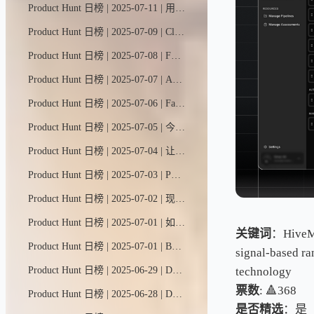
Product Hunt 日榜 | 2025-07-11 | 用AI将简历一键生成Notion风格个人网站——无需编程与设计基础。HelloCV AI助你脱颖而出，展示作品集，秒速斩获面试机会。专属简历域名免费托管，打造你的职业名片。
Product Hunt 日榜 | 2025-07-09 | Clueso是打造惊艳产品视频的最快最简单方式。它能将原始屏幕录像在几分钟内转化为影棚级视频和分步教程文章，无需任何剪辑或设计技能。
Product Hunt 日榜 | 2025-07-08 | Forge是连接并运行跨供应商AI模型的快速安全方案——告别工具碎片化和基础设施困扰。仅需三行代码即可切换。兼容OpenAI。隐私至上。
Product Hunt 日榜 | 2025-07-07 | AI提示词工程工作台，配备强大分析工具，用于设计、测试及系统化评估提示词效果。
Product Hunt 日榜 | 2025-07-06 | FastMoss是首屈一指的TikTok数据分析平台，致力于为TikTok品牌和内容创作者提供可操作的洞察力，助力他们在充满活力的社交电商领域取得成功。
Product Hunt 日榜 | 2025-07-05 | 今日心灵助手是你专属的情绪管理AI伙伴。它能随时随记录心情变化、发现情绪规律，并提供科学有效的调节方法。
Product Hunt 日榜 | 2025-07-04 | 让#AutoCoder搭建网站 = 前端+后端+数据库 无需Supabase！
Product Hunt 日榜 | 2025-07-03 | Portia助您快速部署生产级AI智能体。它提供即插即用工具集成、声明式规划与统一认证框架，让您能在API和网页端安全可靠地部署智能体，同时保持全程人工监督与控制。
Product Hunt 日榜 | 2025-07-02 | 现在，你可以在网页端和移动端使用Cursor智能助手了。就像IDE里那位与你默契协作的老搭档一样，这些跨平台助手同样能编写代码、解答复杂问题，并为你搭建项目框架。
Product Hunt 日榜 | 2025-07-01 | 如果能在任何应用、任何标签页上实现类似Figma的协作体验会怎样？Tabl就是专为高效工作打造的第二浏览器。
关键词
：HiveMin
Product Hunt 日榜 | 2025-07-01 | Byterover是专为AI编程助手打造的智能记忆增强层——它能跨项目和团队创建、调用并管理那些充满灵感的编码最佳实践。现在只需通过Cursor、Windsurf等AI集成开发环境安装插件，即刻开启高效编程之旅。
signal-based ra
technology
Product Hunt 日榜 | 2025-06-29 | DeskMinder是一款简洁高效的macOS桌面提醒工具，专为需要醒目提示的注意力缺陷人群设计，让待办事项一目了然。
票数
: 🔺368
Product Hunt 日榜 | 2025-06-28 | Dyad 是一款免费、本地化、开源的氛围编程工具。它可作为v0、Lovable和Bolt的替代品，但不受平台束缚或功能限制——你可以自由选用任何AI模型（包括免费的Gemini和OpenRouter模型）！立即免费下载：支持Windows和Mac双平台运行。
是否精选
：是