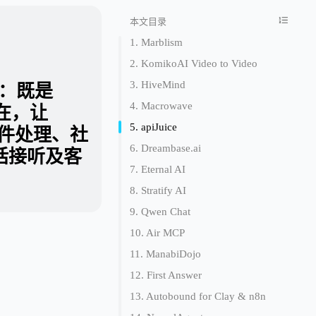
本文目录
1. Marblism
2. KomikoAI Video to Video
3. HiveMind
数职：既是
4. Macrowave
在，让
5. apiJuice
邮件处理、社
6. Dreambase.ai
话接听及客
7. Eternal AI
8. Stratify AI
9. Qwen Chat
10. Air MCP
11. ManabiDojo
12. First Answer
13. Autobound for Clay & n8n