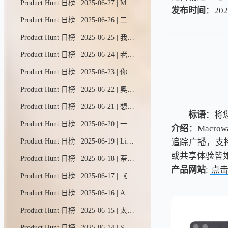
Product Hunt 日榜 | 2025-06-27 | Mysite.ai助您两分钟内轻松建站：自动生成网站内容、智能捕获潜在客户。告别模板拖拽的繁琐操作，只需回答几个简单问题即可一键上线。现在免费试用，无需注册。
发布时间
：202
Product Hunt 日榜 | 2025-06-26 | 二十是一款现代开源CRM系统，作为Salesforce的替代方案，它完全可定制、价格亲民，并由社区力量驱动。
Product Hunt 日榜 | 2025-06-25 | 我们帮你整合所有社交平台的人际关系。Pally会深度分析每位联系人的网络足迹，助你：高效筹备会面、轻松维系人脉、快速检索社交圈，解锁更多社交智慧。
Product Hunt 日榜 | 2025-06-24 | 老板模式为你配备了一支全AI团队——CEO、设计师、开发者、营销专员和文案写手。他们能在几分钟内打造你的品牌、撰写文案、设计并搭建网站，还能全天候托管、监测并推动业务增长。
Product Hunt 日榜 | 2025-06-23 | 你的自拍值得更闪耀。一键将照片转化为风格化AI艺术——吉卜力、皮克斯、大理石纹、GTA游戏风、Funko潮玩等多样风格。无需注册，极速生成，完全免费。或许这就是你的新头像。立即体验 → https://magichour.ai/products/ai-selfie-generator
Product Hunt 日榜 | 2025-06-22 | 奥克利Meta智能眼镜是Meta与奥克利联手打造的全新智能穿戴品类。解放双手即可拍摄视频，开放式耳塞带来沉浸音乐体验，Meta AI助手随时提供实时解答。7月11日开启预售。
Product Hunt 日榜 | 2025-06-21 | 想象一个能替你完成电脑工作的智能助手——从自动化任务到网络调研，再到生成交付成果。只需用简单自然的语言输入需求，ComputerX就能将你的指令转化为实际行动。
标语
：将
Product Hunt 日榜 | 2025-06-20 | 一站式构建关系型数据库，轻松管理数据并驱动全栈商业应用。从零开始创建、导入CSV文件或直接使用现成模板快速启动。
介绍
：Macr
追踪广播，支持
Product Hunt 日榜 | 2025-06-19 | Liveblocks为您提供现成功能，如AI协作者、评论系统和多人协同编辑，让产品更具吸引力，助力业务增长。
或共享体验皆
Product Hunt 日榜 | 2025-06-18 | 蒂拉是一款可视化AI工作台，专为打造复杂多模态项目而生。在这里，您可以一站式调用GPT-4、DALL·E、Kling、Luma等顶尖AI模型。无需频繁切换标签页，单窗口即可完成创作、编程、搜索与设计全流程。
产品网站
:
点
Product Hunt 日榜 | 2025-06-17 | 《产品实景》是一个精选视频库，收录了iOS平台上最出色的应用和交互设计。你可以按名称、类别、模式等多种方式搜索。逐帧细览精彩片段，结识背后的设计大师。最重要的是：发现并下载这些优秀应用。
Product Hunt 日榜 | 2025-06-16 | AI整合精选金融与社交数据，助您洞察股市。轻轻一滑发现机会，点按之间深入调研。
Product Hunt 日榜 | 2025-06-15 | 太阳照常升起，你也能！用Sun打造更好的习惯。追踪连续记录，设定个性化目标，借助详细数据和提醒保持自律。简约设计，强大功能。免费开启，随时升级——卓越不是一种行为，而是一种习惯。-亚里士多德
Product Hunt 日榜 | 2025-06-14 | Solar让小型团队能与AI助手协作，在几分钟内构建并部署生产级应用。就像Figma一样，但无需设计稿——直接生成真实可用的软件，包含实时数据和后端功能，由我们的全栈AI助手根据你的创意打造。