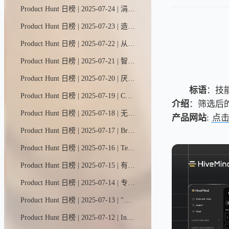
Product Hunt 日榜 | 2025-07-24 | 涓流魔法画布——全球首款智能协作画布，让你与AI直观共创，轻松打造可直接上线的应用与网站。这个可视化空间专为情境工程设计，智能体能更精准理解你的意图，构建多页面应用程序。
Product Hunt 日榜 | 2025-07-23 | 造你所想，共享灵感，人人皆可参与。YouWare是一个活力四射的编程社区，搭载智能工具。加入10万+创作者与30万+项目，激发创意火花，收获宝贵建议。灵感枯竭？快来围观这些社区大神作品！
Product Hunt 日榜 | 2025-07-22 | 从线索挖掘到客户培育再到个性化触达，Jeeva全流程包办，让您专注成交而非追逐。全新2.0版本能智能分类收件箱、实时生成通话预案、自动管理后续跟进，甚至为您完成会议纪要。
Product Hunt 日榜 | 2025-07-21 | 智能清单 随手即达。用语音或拍照就能瞬间生成AI待办清单，轻松追踪每日每周每月事务。
Product Hunt 日榜 | 2025-07-20 | 厌倦了无休止的刷屏？Barrier应用将屏幕使用时间限制为每次10分钟，然后自动锁住让人分心的应用。想解锁？得等30秒...正好让你冷静思考是否值得。这款免费工具操作简单，用户反馈屏幕使用时间平均减少70%。放下手机，重拾生活。
标语
：技
Product Hunt 日榜 | 2025-07-19 | ChatGPT现在能自主思考并行动，主动调用智能工具箱中的技能，在电脑上为你完成任务。
介绍
：筛选后
Product Hunt 日榜 | 2025-07-18 | 无标题UI React是全球最大的开源React组件库，基于Tailwind CSS与React Aria构建。它囊括了设计开发现代用户界面所需的一切元素，助你省去数月设计开发周期。只需复制、粘贴，即可快速构建。
产品网站
:
点
Product Hunt 日榜 | 2025-07-17 | Brain MAX是ClickUp推出的原生桌面应用，专治AI工具泛滥症，让工作效率飙升。每月仅需9美元，即可畅享所有AI模型（含高级推理模型），还能体验语音转文字、跨应用AI联动、智能任务处理等强大功能。
Product Hunt 日榜 | 2025-07-16 | TestSprite 2.0是您编程助手的最佳拍档。全新智能代码处理器能解析需求规格、验证AI生成代码、执行测试并提供修复建议——当您的智能助手编写代码时，我们确保其正确运行。
Product Hunt 日榜 | 2025-07-15 | 有创意、剧本、节奏点或心仪角色？OpenArt一键帮你打造视觉故事——动态、音乐、剧情线全包圆。
Product Hunt 日榜 | 2025-07-14 | 专业AI模拟面试，实时反馈与简历精准匹配，助你斩获心仪职位。基于STAR法则打造200+真实考题库，支持7种语言练习。设计师专为设计师打造。
Product Hunt 日榜 | 2025-07-13 | "语音流动"是谷歌AI视频创作工具Flow的一项全新实验性功能。该功能由Veo 3驱动，允许用户为单张初始图片生成的视频添加定制化AI语音，通过对话让静态画面生动起来。
Product Hunt 日榜 | 2025-07-12 | Intervo是一款开源平台，专为打造智能电话、语音及聊天AI助手而设计。它能突破ChatBase和Retell.AI等封闭平台的局限，即时帮助客户筛选潜在商机、处理技术支持，还能实现更多强大功能！