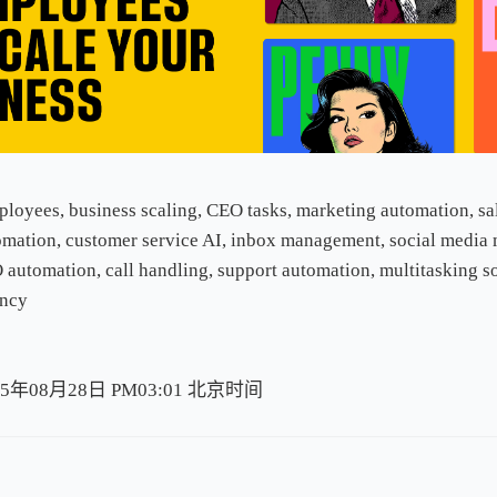
oyees, business scaling, CEO tasks, marketing automation, sa
omation, customer service AI, inbox management, social media
 automation, call handling, support automation, multitasking so
ency
5年08月28日 PM03:01
北
京
时
间
北
京
时
间