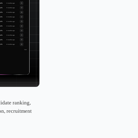
didate ranking,
on, recruitment