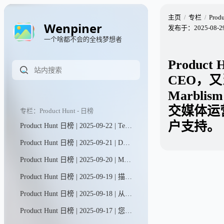
主页
专栏
Prod
Wenpiner
发布于：
2025-08-2
一个啥都不会的全栈梦想者
Product
CEO，
Marbl
交媒体运
专栏：Product Hunt - 日榜
户支持。
Product Hunt 日榜 | 2025-09-22 | Teable让您的数据即刻转化为行动。无论是客户信息、发票记录，还是批量营销图文生成，所有数据处理工作都变得前所未有的简单高效。
Product Hunt 日榜 | 2025-09-21 | Dart现已将AI聊天与智能代理融合，打造出独具一格的项目管理工具。只需与AI对话，即可轻松完成项目 brainstorming、规划与进度追踪。您还能部署专业化甚至定制化的智能代理，让它们高效执行任何已规划的工作任务。
Product Hunt 日榜 | 2025-09-20 | MagicLight助您轻松将任意脚本转化为电影级故事视频——仅需几分钟。无论是制作YouTube内容、儿童故事、广告还是品牌宣传片，MagicLight作为智能故事视频助手，让叙事创作变得毫不费力。
Product Hunt 日榜 | 2025-09-19 | 描述您的活动，即刻获得精美的报名页面、邀请函等更多内容。通过直观的编辑工具调整细节，AI将为您完成繁重工作。特别适合渴望举办专业活动却不愿在各种工具间来回切换的个人与团队。
Product Hunt 日榜 | 2025-09-18 | 从网站实时抓取真实数据并导入Univers（我们的电子表格引擎，在GitHub上已获得27.5k星标！）。在这里，您可以提问、通过交互式表格和图表进行可视化分析，还能进行数据切片、多维筛选及导出——所有操作一站式完成。
Product Hunt 日榜 | 2025-09-17 | 您的Next Store专为渴望打造并运营现代化、高性能在线商店的创业者、品牌主及代理商而生。它摆脱了Shopify等平台繁冗的插件束缚与功能限制，为追求极致速度与高度适应性的您量身定制。