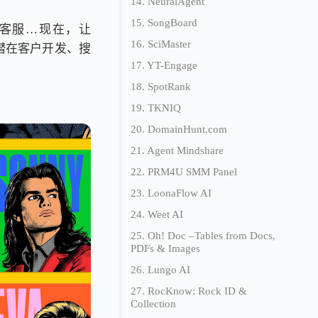
14. NeuralAgent
15. SongBoard
和客服…现在，让
16. SciMaster
、潜在客户开发、搜
17. YT-Engage
18. SpotRank
19. TKNIQ
20. DomainHunt.com
21. Agent Mindshare
22. PRM4U SMM Panel
23. LoonaFlow AI
24. Weet AI
25. Oh! Doc –Tables from Docs,
PDFs & Images
26. Lungo AI
27. RocKnow: Rock ID &
Collection