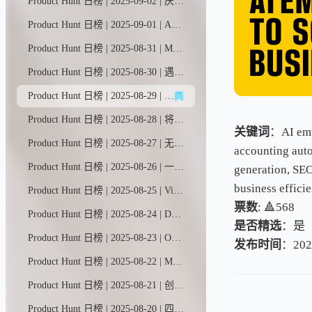
Product Hunt 日榜 | 2025-09-02 | 厌倦了那些缺乏真正自主性的工作流自动化平台？受够了需要自己搭建基础设施的智能体框架？或是那些过于死板、功能基础的智能体构建工具？xpander.ai智能体平台为您提供AI智能体开发与运维的一站式解决方案。
Product Hunt 日榜 | 2025-09-01 | A01是你的专属新闻助手，帮你追踪所有关心的话题。只需告诉它你想关注的内容，它就会为你带来最新资讯。
Product Hunt 日榜 | 2025-08-31 | Motion以高清画质捕捉屏幕动态，平滑处理鼠标移动轨迹，添加局部放大特效，让您全面掌控视觉呈现。只需轻点几下，原始素材即刻升级为专业级精制视频——无论是分享展示、产品演示还是营销推广，皆能完美胜任。
Product Hunt 日榜 | 2025-08-30 | 遇见Surf——一款专业AI助手，将加密市场的纷杂信息转化为行动指南。整合实时社群情绪与链上数据，打造研究与执行的一体化平台。用通俗易懂的 sourced 行业洞察，助您轻松理解RWA（现实世界资产）和稳定币等概念。
Product Hunt 日榜 | 2025-08-29 | 你可能身兼数职：既是CEO，又当营销专员、销售员、会计和客服…现在，让Marblism的AI员工团队为你分忧——全面接管邮件处理、社交媒体运营、潜在客户开发、搜索引擎优化、电话接听及客户支持。
Product Hunt 日榜 | 2025-08-28 | 将非技术性反馈和错误报告在数秒内转化为现成代码。Webvizio自动捕捉产品反馈，收集所有技术数据，并通过Cursor、Windsurf等AI编程工具帮助团队快速解决开发任务。
关键词
：AI empl
Product Hunt 日榜 | 2025-08-27 | 无缝支付体验，助力SaaS业务 🤝 全球伙伴轻松分账 🌍 支持80+种货币、100+国家/地区及稳定币结算 🤖 智能AI助手深度解析业务数据 💳 订阅制与一次性支付兼享，税务自动化省心无忧
accounting aut
Product Hunt 日榜 | 2025-08-26 | 一款工作流自动化平台，可将任务精准分配给人类员工或AI代理。通过整合Slack、Jira和Notion等工具，Trace能够解构现有工作流程，识别自动化契机，并将AI代理嵌入重复性任务中执行。
generation, SEO
business effici
Product Hunt 日榜 | 2025-08-25 | VibeFlow能将您的指令转化为全栈网络应用，通过类似n8n的可视化工作流构建后端逻辑，让您能够随着创意的演进直观查看、编辑并扩展应用程序架构。
票数
: 🔺568
Product Hunt 日榜 | 2025-08-24 | Deforge让AI智能体开发变得极其简单。我们的可视化平台将复杂工作流浓缩为单一节点，任何人都能通过填写表单快速部署智能体。
是否精选
：是
Product Hunt 日榜 | 2025-08-23 | Omnara让Claude Code摆脱终端束缚。先在本地编写代码，随后即可在网页端或移动端无缝续写。设备切换丝滑流畅，工作进度实时同步。当智能代理需要您介入时，推送即时抵达，一键即可审批变更。SDK兼容所有AI代理系统，开启全平台编程新体验。
发布时间
：202
Product Hunt 日榜 | 2025-08-22 | Mocke AI智能体模拟执行邮件营销活动，1分钟内即可反馈结果，包括邮件打开率、回复率和退订率等关键指标。更独特的是，Mocke能深度解析潜在客户行为：精准指出未打开邮件的原因，解析被标记垃圾邮件或遭到忽视的深层因素。助您获取真实场景中无法捕捉的营销成败关键洞察，揭示活动成功或失败的本质原因。
Product Hunt 日榜 | 2025-08-21 | 创建你自己的发布保护机制，用简单英语标记或阻止团队代码更改，让你立即知晓一切是否按计划进行或违反规则。
Product Hunt 日榜 | 2025-08-20 | 四月是一款语音AI行政助手，可免提管理您的邮件和日程。专为需要行政助理的大忙人设计。只需动动嘴，就能让四月帮您重新安排会议、删除垃圾邮件并回复重要邮件。