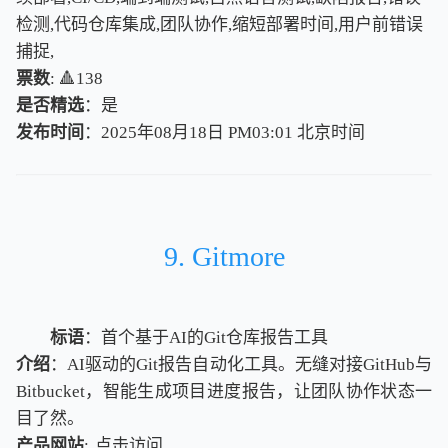
检测,代码仓库集成,团队协作,缩短部署时间,用户前错误
捕捉,
票数
: 🔺138
是否精选
：是
发布时间
：2025年08月18日 PM03:01
北
京
时
间
北
京
时
间
9. Gitmore
标语
：首个基于AI的Git仓库报告工具
介绍
：AI驱动的Git报告自动化工具。无缝对接GitHub与
Bitbucket，智能生成项目进度报告，让团队协作状态一
目了然。
产品网站
:
点击访问