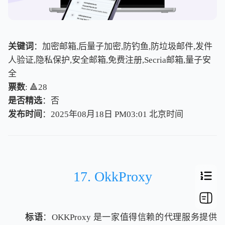
关键词
：加密邮箱,后量子加密,防钓鱼,防垃圾邮件,发件
人验证,隐私保护,安全邮箱,免费注册,Secria邮箱,量子安
全
票数
: 🔺28
是否精选
：否
发布时间
：2025年08月18日 PM03:01
北
京
时
间
北
京
时
间
17. OkkProxy
标语
：OKKProxy 是一家值得信赖的代理服务提供