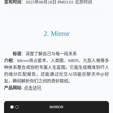
发布时间
：2025年08月18日 PM03:01
北
京
时
间
北
京
时
间
2. Mirror
标语
：深度了解自己与每一段关系
介绍
：Mirror将占星术、人类图、MBTI、九型人格等多
种体系整合成你的专属人生蓝图。它能生成精准到吓人
的缘分匹配报告，还能通过社交AI功能在聊天中@好
友，瞬间解析你们之间的奇妙联结。
产品网站
:
点击访问