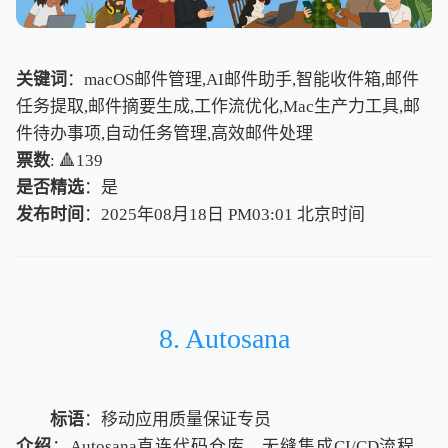
关键词
：macOS邮件管理,AI邮件助手,智能收件箱,邮件
任务提取,邮件摘要生成,工作流优化,Mac生产力工具,邮
件待办事项,自动任务管理,高效邮件处理
票数
: 🔺139
是否精选
：是
发布时间
：2025年08月18日 PM03:01
北
京
时
间
北
京
时
间
8. Autosana
标语
：移动应用质量保证专员
介绍
：Autosana直连代码仓库，无缝集成CI/CD流程，