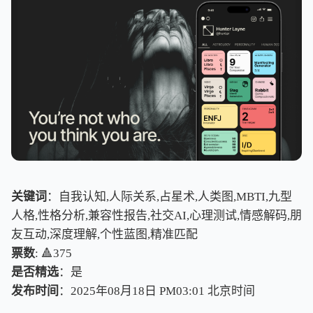
关键词
：自我认知,人际关系,占星术,人类图,MBTI,九型
人格,性格分析,兼容性报告,社交AI,心理测试,情感解码,朋
友互动,深度理解,个性蓝图,精准匹配
票数
: 🔺375
是否精选
：是
发布时间
：2025年08月18日 PM03:01
北
京
时
间
北
京
时
间