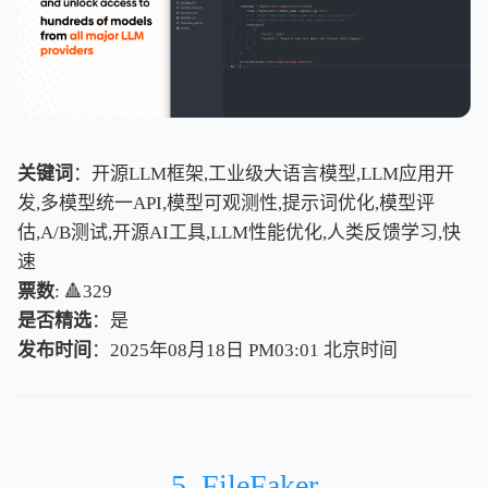
关键词
：开源LLM框架,工业级大语言模型,LLM应用开
发,多模型统一API,模型可观测性,提示词优化,模型评
估,A/B测试,开源AI工具,LLM性能优化,人类反馈学习,快
速
票数
: 🔺329
是否精选
：是
发布时间
：2025年08月18日 PM03:01
北
京
时
间
北
京
时
间
5. FileFaker