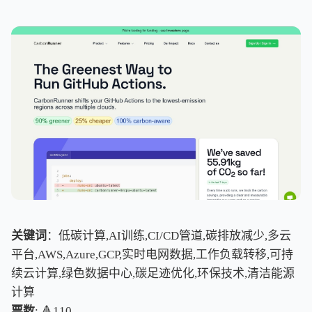
关键词
：低碳计算,AI训练,CI/CD管道,碳排放减少,多云
平台,AWS,Azure,GCP,实时电网数据,工作负载转移,可持
续云计算,绿色数据中心,碳足迹优化,环保技术,清洁能源
计算
票数
: 🔺110