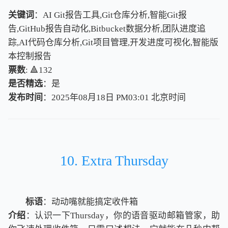
关键词
：AI Git报告工具,Git仓库分析,智能Git报
告,GitHub报告自动化,Bitbucket数据分析,团队进度追
踪,AI代码仓库分析,Git项目管理,开发进度可视化,智能版
本控制报告
票数
: 🔺132
是否精选
：是
发布时间
：2025年08月18日 PM03:01
北
京
时
间
北
京
时
间
10. Extra Thursday
标语
：动动嘴就能搞定收件箱
介绍
：认识一下Thursday，你的语音驱动邮箱管家，助