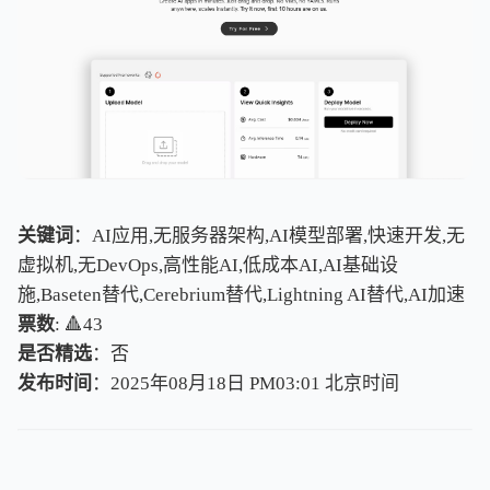
关键词
：AI应用,无服务器架构,AI模型部署,快速开发,无
虚拟机,无DevOps,高性能AI,低成本AI,AI基础设
施,Baseten替代,Cerebrium替代,Lightning AI替代,AI加速
票数
: 🔺43
是否精选
：否
发布时间
：2025年08月18日 PM03:01
北
京
时
间
北
京
时
间