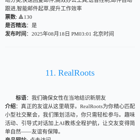
动分类,快速回复邮件,高效办公工具,语音控制,邮件自动
跟进,智能邮件起草,提升工作效率
票数
: 🔺130
是否精选
：是
发布时间
：2025年08月18日 PM03:01
北
京
时
间
北
京
时
间
11. RealRoots
标语
：我们确保女性在当地结识新朋友
介绍
：真正的友谊从这里萌芽。RealRoots为你精心匹配
小型社交聚会，我们策划活动，你只需轻松参与。趣味
活动、引导式对话加上AI教练全程护航，让交友变得简
单自然——友谊有保障。