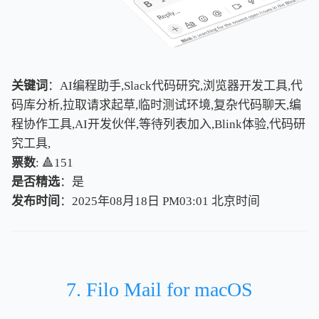
关键词
：AI编程助手,Slack代码研究,浏览器开发工具,代
码库分析,拉取请求起草,临时测试环境,复杂代码聊天,编
程协作工具,AI开发伙伴,等待列表加入,Blink体验,代码研
究工具,
票数
: 🔺151
是否精选
：是
发布时间
：2025年08月18日 PM03:01
北
京
时
间
北
京
时
间
7. Filo Mail for macOS