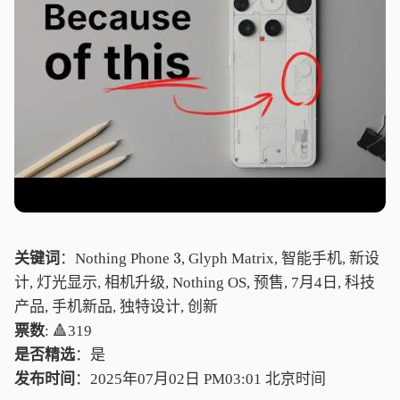
3
关键词
：Nothing Phone
, Glyph Matrix, 智能手机, 新设
3
计, 灯光显示, 相机升级, Nothing OS, 预售, 7月4日, 科技
产品, 手机新品, 独特设计, 创新
票数
: 🔺319
是否精选
：是
发布时间
：2025年07月02日 PM03:01
北
京
时
间
北
京
时
间