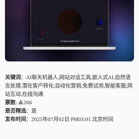
关键词
：AI聊天机器人,网站对话工具,嵌入式AI,自然语
言处理,潜在客户转化,自动化营销,免费试用,智能客服,网
站互动,在线沟通
票数
: 🔺206
是否精选
：是
发布时间
：2025年07月02日 PM03:01
北
京
时
间
北
京
时
间