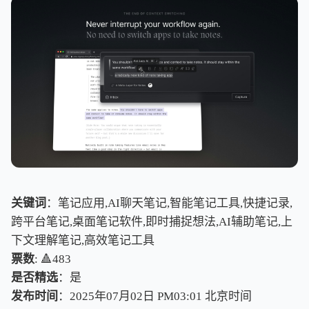
关键词
：笔记应用,AI聊天笔记,智能笔记工具,快捷记录,
跨平台笔记,桌面笔记软件,即时捕捉想法,AI辅助笔记,上
下文理解笔记,高效笔记工具
票数
: 🔺483
是否精选
：是
发布时间
：2025年07月02日 PM03:01
北
京
时
间
北
京
时
间