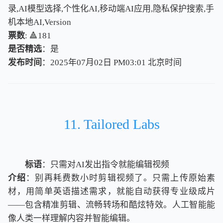
录,AI模型选择,个性化AI,移动端AI应用,隐私保护搜索,手
机本地AI,Version
票数
: 🔺181
是否精选
：是
发布时间
：2025年07月02日 PM03:01
北
京
时
间
北
京
时
间
11. Tailored Labs
标语
：只需对AI发出指令就能编辑视频
介绍
：别再耗费数小时剪辑视频了。只需上传原始素
材，用简单英语描述需求，就能自动获得专业级成片
——包含精准剪辑、流畅转场和酷炫特效。人工智能能
像人类一样理解内容并智能编辑。