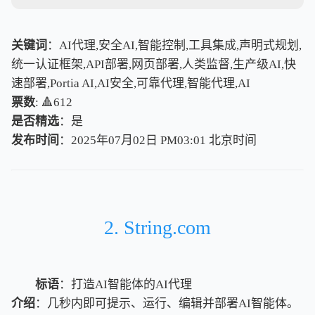
关键词
：AI代理,安全AI,智能控制,工具集成,声明式规划,
统一认证框架,API部署,网页部署,人类监督,生产级AI,快
速部署,Portia AI,AI安全,可靠代理,智能代理,AI
票数
: 🔺612
是否精选
：是
发布时间
：2025年07月02日 PM03:01
北
京
时
间
北
京
时
间
2. String.com
标语
：打造AI智能体的AI代理
介绍
：几秒内即可提示、运行、编辑并部署AI智能体。