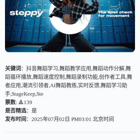
关键词
：抖音舞蹈学习,舞蹈教学应用,舞蹈动作分解,舞
蹈循环播放,舞蹈速度控制,舞蹈录制功能,创作者工具,舞
者应用,潮流引领者,AI舞蹈教练,实时反馈,舞蹈学习助
手,StageKeep,Ste
票数
: 🔺139
是否精选
：是
发布时间
：2025年07月02日 PM03:01
北
京
时
间
北
京
时
间