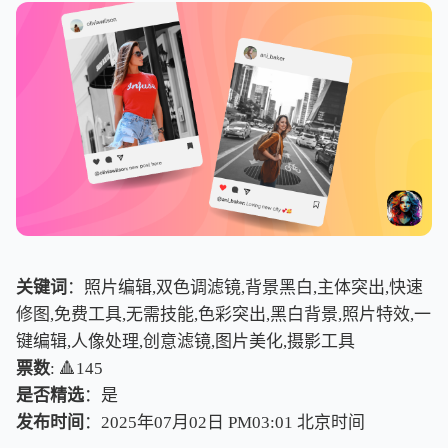
关键词
：照片编辑,双色调滤镜,背景黑白,主体突出,快速
修图,免费工具,无需技能,色彩突出,黑白背景,照片特效,一
键编辑,人像处理,创意滤镜,图片美化,摄影工具
票数
: 🔺145
是否精选
：是
发布时间
：2025年07月02日 PM03:01
北
京
时
间
北
京
时
间