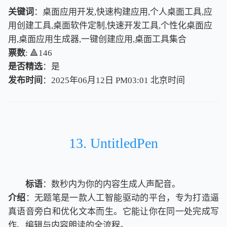
关键词
：桌面应用开发,快速构建应用,个人桌面工具,应
用创建工具,桌面软件定制,快速开发工具,个性化桌面应
用,桌面应用生成器,一键创建应用,桌面工具集合
票数
: 🔺146
是否精选
：是
发布时间
：2025年06月12日 PM03:01
北
京
时
间
北
京
时
间
13. UntitledPen
标语
：数秒内为你的内容生成人声配音。
介绍
：无题笔是一款人工智能驱动的平台，专为打造逼
真语音旁白和优化文本而生。它能让你在同一处完成写
作、编辑与内容朗读的全流程。