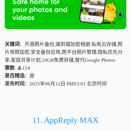
关键词
：开源照片备份,端到端加密相册,私有云存储,照
片视频加密,安全备份应用,跨平台照片管理,隐私优先分
享,家庭共享计划,10GB免费存储,替代Google Photos
票数
: 🔺154
是否精选
：是
发布时间
：2025年06月12日 PM03:01
北
京
时
间
北
京
时
间
11. AppReply MAX