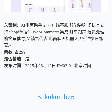
关键词
：AI电商助手,24/7在线客服,智能导购,多语言支
持,Shopify插件,WooCommerce集成,订单跟踪,退货处理,
购物车催付,AI销售代表,电商聊天机器人,5分钟快速部
署,F
票数
: 🔺299
是否精选
：是
发布时间
：2025年06月12日 PM03:01
北
京
时
间
北
京
时
间
5. kukumber: