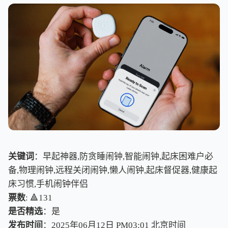
关键词
：早起神器,防贪睡闹钟,智能闹钟,起床困难户必
备,物理闹钟,远程关闭闹钟,懒人闹钟,起床督促器,健康起
床习惯,手机闹钟伴侣
票数
: 🔺131
是否精选
：是
发布时间
：2025年06月12日 PM03:01
北
京
时
间