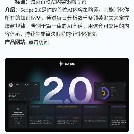
标语
：领英首款AI内容策略专家
介绍
：Scripe 2.0是你的首位AI内容策略师，它能消化你
所有的知识储备，通过每日分析数千条领英贴文来掌握
爆款规律。告别千篇一律的AI套话，用这套可复用的内
容体系，持续生成算法偏爱的个性化推文。
产品网站
:
点击访问