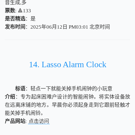
音生成,多
票数
: 🔺133
是否精选
：是
发布时间
：2025年06月12日 PM03:01
北
京
时
间
北
京
时
间
14. Lasso Alarm Clock
标语
：轻点一下就能关掉手机闹钟的小玩意
介绍
：专为起床困难户设计的智能闹钟。将实体设备放
在远离床铺的地方。早晨你必须起身走到它跟前轻触才
能关掉手机闹铃。
产品网站
:
点击访问