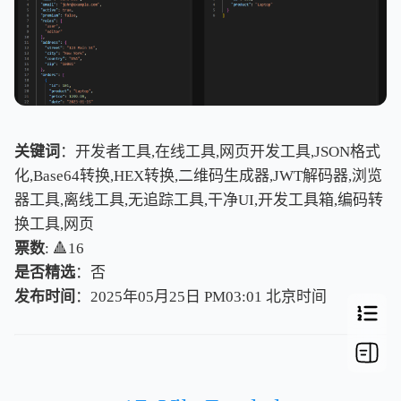
关键词
：开发者工具,在线工具,网页开发工具,JSON格式
化,Base64转换,HEX转换,二维码生成器,JWT解码器,浏览
器工具,离线工具,无追踪工具,干净UI,开发工具箱,编码转
换工具,网页
票数
: 🔺16
是否精选
：否
发布时间
：2025年05月25日 PM03:01
北
京
时
间
北
京
时
间