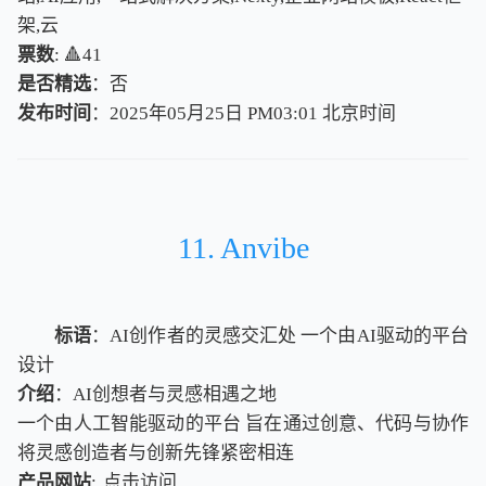
架,云
票数
: 🔺41
是否精选
：否
发布时间
：2025年05月25日 PM03:01
北
京
时
间
北
京
时
间
11. Anvibe
标语
：AI创作者的灵感交汇处 一个由AI驱动的平台
设计
介绍
：AI创想者与灵感相遇之地
一个由人工智能驱动的平台 旨在通过创意、代码与协作
将灵感创造者与创新先锋紧密相连
产品网站
:
点击访问