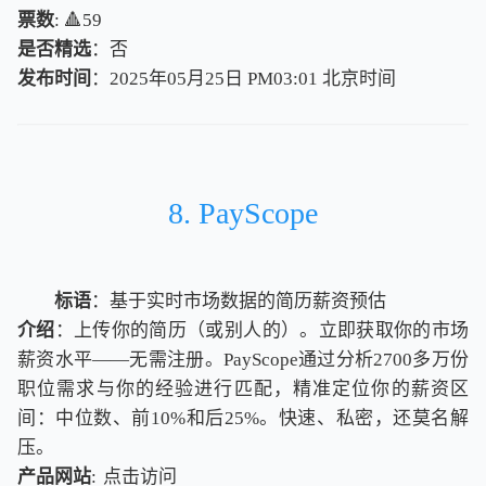
票数
: 🔺59
是否精选
：否
发布时间
：2025年05月25日 PM03:01
北
京
时
间
北
京
时
间
8. PayScope
标语
：基于实时市场数据的简历薪资预估
介绍
：上传你的简历（或别人的）。立即获取你的市场
薪资水平——无需注册。PayScope通过分析2700多万份
职位需求与你的经验进行匹配，精准定位你的薪资区
间：中位数、前10%和后25%。快速、私密，还莫名解
压。
产品网站
:
点击访问