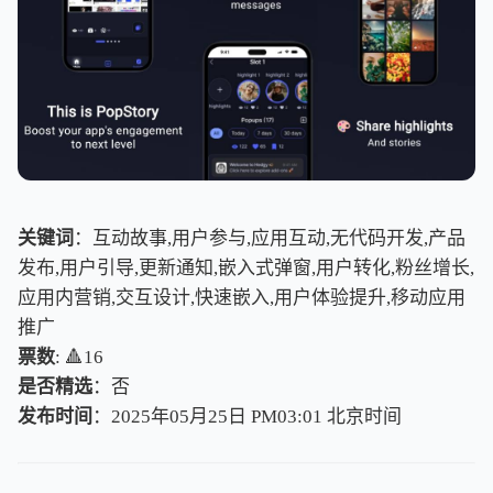
关键词
：互动故事,用户参与,应用互动,无代码开发,产品
发布,用户引导,更新通知,嵌入式弹窗,用户转化,粉丝增长,
应用内营销,交互设计,快速嵌入,用户体验提升,移动应用
推广
票数
: 🔺16
是否精选
：否
发布时间
：2025年05月25日 PM03:01
北
京
时
间
北
京
时
间