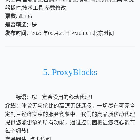
器插件,技术工具,参数修改
票数
: 🔺196
是否精选
：是
发布时间
：2025年05月25日 PM03:01
北
京
时
间
北
京
时
间
5. ProxyBlocks
标语
：您一定会爱用的移动代理！
介绍
：体验无与伦比的高速无缝连接，一切尽在可完全
定制且经济实惠的服务套餐中。我们的高品质移动代理
提供您能想象的所有功能，通过控制面板让您随心调节
每个细节！
产品网站
:
点击访问