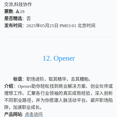
交流,科技协作
票数
: 🔺29
是否精选
：否
发布时间
：2025年05月25日 PM03:01
北
京
时
间
北
京
时
间
12. Opener
标语
：职场进阶，取其精华，去其糟粕。
介绍
：Opener助你轻松找到商业解决方案、创业伙伴或
理想工作。汇聚各行业领袖的真实成败经验，深入剖析
不同职业路径，并为你搭建人脉活动平台。避开职场陷
阱，加速职业成长。
产品网站
:
点击访问