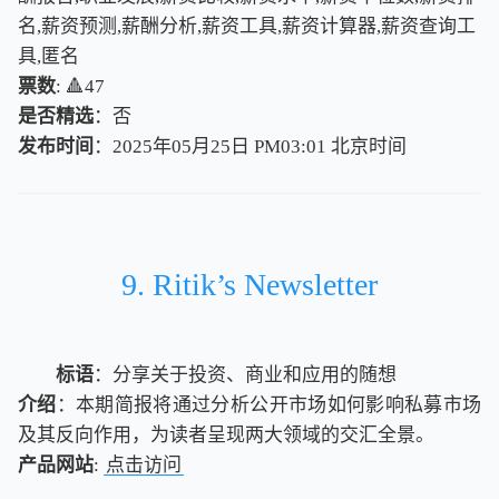
名,薪资预测,薪酬分析,薪资工具,薪资计算器,薪资查询工
具,匿名
票数
: 🔺47
是否精选
：否
发布时间
：2025年05月25日 PM03:01
北
京
时
间
北
京
时
间
9. Ritik’s Newsletter
标语
：分享关于投资、商业和应用的随想
介绍
：本期简报将通过分析公开市场如何影响私募市场
及其反向作用，为读者呈现两大领域的交汇全景。
产品网站
:
点击访问