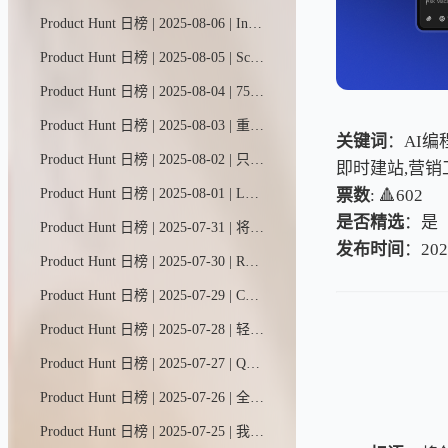
Product Hunt 日榜 | 2025-08-06 | Indy AI颠覆了自由职业者的接单方式。它直连你的领英和X账号，扫描你的人脉网络，在你的Contra动态中推送熟人商机。告别求职平台。无需硬推销。只推荐来自既有关系的真实机会。
Product Hunt 日榜 | 2025-08-05 | SciSpace智能助手，您的科研搭档，集成了数百种学术工具与数据库于一体。只需简单指令，它便能阅读文献、分析数据、撰写论文，助您节省90%研究时间，让您从假设到发现的科研之路快人一步。
Product Hunt 日榜 | 2025-08-04 | 75%的网站未能通过核心网页指标测评。快检查你的网站排名是否被加载更快的竞争对手超越。数据源自Chrome用户体验报告的真实用户数据。
Product Hunt 日榜 | 2025-08-03 | 重视用户信任的现代SaaS团队专属——隐私友好型网站数据分析+仪表盘
关键词
：AI编
Product Hunt 日榜 | 2025-08-02 | 只需一张照片，即可生成温馨逼真的产品展示图。X-Design助力小商家一键升级普通照片，轻松打造风格化场景——无论是温馨卧室、波西米亚风客厅，还是手持产品特写。功能涵盖修图美化、尺寸调整、智能抠图等全套工具。
即时建站,营销
票数
: 🔺602
Product Hunt 日榜 | 2025-08-01 | Launch只需一个指令就能构建完整产品——涵盖前端、后端、内置数据库和实时集成。无需Supabase，无需Zapier。遇到难题时，真人工程师将协助调试并交付成果。从构想到上线仅需数分钟，全程提供值得信赖的技术支持。
是否精选
：是
Product Hunt 日榜 | 2025-07-31 | 将你的安卓手机变成AI游乐场。DroidRun让你能在原生移动应用中创建并控制自主智能体，是测试、自动化和实验的完美工具。百分百开源，即将支持云端部署。
发布时间
：202
Product Hunt 日榜 | 2025-07-30 | RunLLM基于加州大学伯克利分校十年研究成果打造，能通过分析日志、代码和文档解决复杂技术支持问题。该工具可节省30%以上工程师时间，平均故障修复时长缩短50%，工单拦截率高达99%。Databricks、Sourcegraph和Corelight等企业已投入使用——立即免费试用您的专属版本。
Product Hunt 日榜 | 2025-07-29 | CopyCat是一款无需编程的浏览器自动化搭建平台。通过其可视化编辑器，您只需将AI指令与可靠的步骤化操作相结合，即可实现各类网页任务的自动化处理。
Product Hunt 日榜 | 2025-07-28 | 轻松通过对话生成并优化高转化率的产品视觉内容。HuHu AI智能助手化身您的专属搭档，为网店打造所需一切。✅ 一张照片，全场景内容。✅ 链接一键焕新。✅ 触达更广客群。
Product Hunt 日榜 | 2025-07-27 | Quicko Pro是一款以AI为核心的专业咨询平台，助力从业者轻松开展线上业务。它提供可定制的门户界面、无缝支付集成和实时数据分析功能，既能简化运营流程，又能提升客户互动体验。
Product Hunt 日榜 | 2025-07-26 | 全球首款大型视觉记忆模型震撼问世——这款AI能像ChatGPT处理文字一样，观看并记忆视频内容。上传至Memories.ai平台后，您可随时搜索画面细节或提出相关问题。
Product Hunt 日榜 | 2025-07-25 | 我们都可能需要一些心理支持。我曾用过Ash，凌晨两点被它的贴心程度震撼到了。它能记住我们的对话，甚至还会提出质疑，给出超有启发的见解。人工智能反而让我们更有人情味，这感觉太奇妙了不是吗？