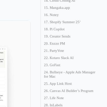
14. Cloud Coding AI
15. Mangaka.app
16. Notey
17. Shopify Summer 25’
18. Pi Copilot
19. Creator Sends
20. Enzzo PM
21. PartyVote
22. Kotaro Slack AI
23. GoFast
24. Bullseye - Apple Ads Manager
for Mac
25. App Link Host
26. Canvas AI Builder’s Program
27. Life Note
28. InLabels