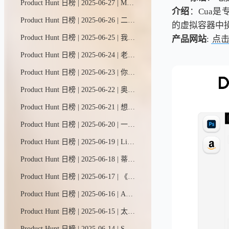
Product Hunt 日榜 | 2025-06-27 | Mysite.ai助您两分钟内轻松建站：自动生成网站内容、智能捕获潜在客户。告别模板拖拽的繁琐操作，只需回答几个简单问题即可一键上线。现在免费试用，无需注册。
介绍
：Cua是
Product Hunt 日榜 | 2025-06-26 | 二十是一款现代开源CRM系统，作为Salesforce的替代方案，它完全可定制、价格亲民，并由社区力量驱动。
的虚拟容器中
Product Hunt 日榜 | 2025-06-25 | 我们帮你整合所有社交平台的人际关系。Pally会深度分析每位联系人的网络足迹，助你：高效筹备会面、轻松维系人脉、快速检索社交圈，解锁更多社交智慧。
产品网站
:
点
Product Hunt 日榜 | 2025-06-24 | 老板模式为你配备了一支全AI团队——CEO、设计师、开发者、营销专员和文案写手。他们能在几分钟内打造你的品牌、撰写文案、设计并搭建网站，还能全天候托管、监测并推动业务增长。
Product Hunt 日榜 | 2025-06-23 | 你的自拍值得更闪耀。一键将照片转化为风格化AI艺术——吉卜力、皮克斯、大理石纹、GTA游戏风、Funko潮玩等多样风格。无需注册，极速生成，完全免费。或许这就是你的新头像。立即体验 → https://magichour.ai/products/ai-selfie-generator
Product Hunt 日榜 | 2025-06-22 | 奥克利Meta智能眼镜是Meta与奥克利联手打造的全新智能穿戴品类。解放双手即可拍摄视频，开放式耳塞带来沉浸音乐体验，Meta AI助手随时提供实时解答。7月11日开启预售。
Product Hunt 日榜 | 2025-06-21 | 想象一个能替你完成电脑工作的智能助手——从自动化任务到网络调研，再到生成交付成果。只需用简单自然的语言输入需求，ComputerX就能将你的指令转化为实际行动。
Product Hunt 日榜 | 2025-06-20 | 一站式构建关系型数据库，轻松管理数据并驱动全栈商业应用。从零开始创建、导入CSV文件或直接使用现成模板快速启动。
Product Hunt 日榜 | 2025-06-19 | Liveblocks为您提供现成功能，如AI协作者、评论系统和多人协同编辑，让产品更具吸引力，助力业务增长。
Product Hunt 日榜 | 2025-06-18 | 蒂拉是一款可视化AI工作台，专为打造复杂多模态项目而生。在这里，您可以一站式调用GPT-4、DALL·E、Kling、Luma等顶尖AI模型。无需频繁切换标签页，单窗口即可完成创作、编程、搜索与设计全流程。
Product Hunt 日榜 | 2025-06-17 | 《产品实景》是一个精选视频库，收录了iOS平台上最出色的应用和交互设计。你可以按名称、类别、模式等多种方式搜索。逐帧细览精彩片段，结识背后的设计大师。最重要的是：发现并下载这些优秀应用。
Product Hunt 日榜 | 2025-06-16 | AI整合精选金融与社交数据，助您洞察股市。轻轻一滑发现机会，点按之间深入调研。
Product Hunt 日榜 | 2025-06-15 | 太阳照常升起，你也能！用Sun打造更好的习惯。追踪连续记录，设定个性化目标，借助详细数据和提醒保持自律。简约设计，强大功能。免费开启，随时升级——卓越不是一种行为，而是一种习惯。-亚里士多德
Product Hunt 日榜 | 2025-06-14 | Solar让小型团队能与AI助手协作，在几分钟内构建并部署生产级应用。就像Figma一样，但无需设计稿——直接生成真实可用的软件，包含实时数据和后端功能，由我们的全栈AI助手根据你的创意打造。