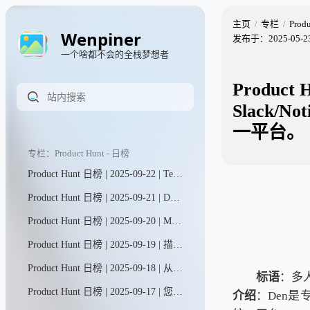
主页
专栏
Prod
Wenpiner
发布于：
2025-05-2
一个啥都不会的全栈梦想者
Product
Slack
一平台。
专栏：Product Hunt - 日榜
Product Hunt 日榜 | 2025-09-22 | Teable让您的数据即刻转化为行动。无论是客户信息、发票记录，还是批量营销图文生成，所有数据处理工作都变得前所未有的简单高效。
Product Hunt 日榜 | 2025-09-21 | Dart现已将AI聊天与智能代理融合，打造出独具一格的项目管理工具。只需与AI对话，即可轻松完成项目 brainstorming、规划与进度追踪。您还能部署专业化甚至定制化的智能代理，让它们高效执行任何已规划的工作任务。
Product Hunt 日榜 | 2025-09-20 | MagicLight助您轻松将任意脚本转化为电影级故事视频——仅需几分钟。无论是制作YouTube内容、儿童故事、广告还是品牌宣传片，MagicLight作为智能故事视频助手，让叙事创作变得毫不费力。
Product Hunt 日榜 | 2025-09-19 | 描述您的活动，即刻获得精美的报名页面、邀请函等更多内容。通过直观的编辑工具调整细节，AI将为您完成繁重工作。特别适合渴望举办专业活动却不愿在各种工具间来回切换的个人与团队。
Product Hunt 日榜 | 2025-09-18 | 从网站实时抓取真实数据并导入Univers（我们的电子表格引擎，在GitHub上已获得27.5k星标！）。在这里，您可以提问、通过交互式表格和图表进行可视化分析，还能进行数据切片、多维筛选及导出——所有操作一站式完成。
标语
：多
Product Hunt 日榜 | 2025-09-17 | 您的Next Store专为渴望打造并运营现代化、高性能在线商店的创业者、品牌主及代理商而生。它摆脱了Shopify等平台繁冗的插件束缚与功能限制，为追求极致速度与高度适应性的您量身定制。
介绍
：Den是