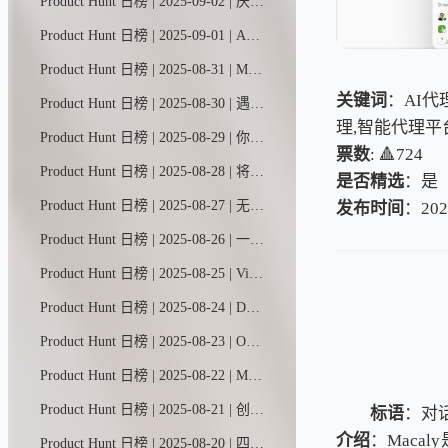
Product Hunt 日榜 | 2025-09-02 | 厌倦了那些缺乏真正自主性的工作流自动化平台？受够了需要自己搭建基础设施的智能体框架？或是那些过于死板、功能基础的智能体构建工具？xpander.ai智能体平台为您提供AI智能体开发与运维的一站式解决方案。
Product Hunt 日榜 | 2025-09-01 | A01是你的专属新闻助手，帮你追踪所有关心的话题。只需告诉它你想关注的内容，它就会为你带来最新资讯。
Product Hunt 日榜 | 2025-08-31 | Motion以高清画质捕捉屏幕动态，平滑处理鼠标移动轨迹，添加局部放大特效，让您全面掌控视觉呈现。只需轻点几下，原始素材即刻升级为专业级精制视频——无论是分享展示、产品演示还是营销推广，皆能完美胜任。
关键词
：AI代
Product Hunt 日榜 | 2025-08-30 | 遇见Surf——一款专业AI助手，将加密市场的纷杂信息转化为行动指南。整合实时社群情绪与链上数据，打造研究与执行的一体化平台。用通俗易懂的 sourced 行业洞察，助您轻松理解RWA（现实世界资产）和稳定币等概念。
理,智能代理平
Product Hunt 日榜 | 2025-08-29 | 你可能身兼数职：既是CEO，又当营销专员、销售员、会计和客服…现在，让Marblism的AI员工团队为你分忧——全面接管邮件处理、社交媒体运营、潜在客户开发、搜索引擎优化、电话接听及客户支持。
票数
: 🔺724
Product Hunt 日榜 | 2025-08-28 | 将非技术性反馈和错误报告在数秒内转化为现成代码。Webvizio自动捕捉产品反馈，收集所有技术数据，并通过Cursor、Windsurf等AI编程工具帮助团队快速解决开发任务。
是否精选
：是
Product Hunt 日榜 | 2025-08-27 | 无缝支付体验，助力SaaS业务 🤝 全球伙伴轻松分账 🌍 支持80+种货币、100+国家/地区及稳定币结算 🤖 智能AI助手深度解析业务数据 💳 订阅制与一次性支付兼享，税务自动化省心无忧
发布时间
：202
Product Hunt 日榜 | 2025-08-26 | 一款工作流自动化平台，可将任务精准分配给人类员工或AI代理。通过整合Slack、Jira和Notion等工具，Trace能够解构现有工作流程，识别自动化契机，并将AI代理嵌入重复性任务中执行。
Product Hunt 日榜 | 2025-08-25 | VibeFlow能将您的指令转化为全栈网络应用，通过类似n8n的可视化工作流构建后端逻辑，让您能够随着创意的演进直观查看、编辑并扩展应用程序架构。
Product Hunt 日榜 | 2025-08-24 | Deforge让AI智能体开发变得极其简单。我们的可视化平台将复杂工作流浓缩为单一节点，任何人都能通过填写表单快速部署智能体。
Product Hunt 日榜 | 2025-08-23 | Omnara让Claude Code摆脱终端束缚。先在本地编写代码，随后即可在网页端或移动端无缝续写。设备切换丝滑流畅，工作进度实时同步。当智能代理需要您介入时，推送即时抵达，一键即可审批变更。SDK兼容所有AI代理系统，开启全平台编程新体验。
Product Hunt 日榜 | 2025-08-22 | Mocke AI智能体模拟执行邮件营销活动，1分钟内即可反馈结果，包括邮件打开率、回复率和退订率等关键指标。更独特的是，Mocke能深度解析潜在客户行为：精准指出未打开邮件的原因，解析被标记垃圾邮件或遭到忽视的深层因素。助您获取真实场景中无法捕捉的营销成败关键洞察，揭示活动成功或失败的本质原因。
Product Hunt 日榜 | 2025-08-21 | 创建你自己的发布保护机制，用简单英语标记或阻止团队代码更改，让你立即知晓一切是否按计划进行或违反规则。
标语
：对
介绍
：Mac
Product Hunt 日榜 | 2025-08-20 | 四月是一款语音AI行政助手，可免提管理您的邮件和日程。专为需要行政助理的大忙人设计。只需动动嘴，就能让四月帮您重新安排会议、删除垃圾邮件并回复重要邮件。