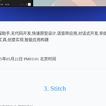
程助手,无代码开发,快速原型设计,语音转应用,对话式开发,非
工具,创意实现,智能应用构建
5年05月22日 PM03:01
北
京
时
间
北
京
时
间
3. Stitch