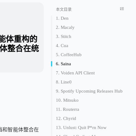
本文目录
1. Den
2. Macaly
3. Stitch
为AI智能体重构的
4. Cua
智能体整合在统
5. CoffeeHub
6. Saina
7. Voiden API Client
8. Line0
9. Spotify Upcoming Releases Hub
10. Mitsuko
11. Routerra
12. Chyrid
13. Unlust: Quit P*rn Now
、文档和智能体整合在