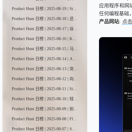
应用程序和网站
Product Hunt 日榜 | 2025-08-19 | Stormy是一款专为网红营销打造的AI助手。只需提供简要需求和预算，它就能从公开数据中筛选出合适的YouTube/TikTok创作者，精准匹配评分，自动撰写个性化邀约文案，通过私信/邮件触达，实时追踪回复动态，并协助完成谈判签约——为您提供从对接到成交的全流程极速服务。
任何编程基础
Product Hunt 日榜 | 2025-08-18 | 还在被竞争对手甩在身后吗？HeadsUp是首款能主动预警竞品动态并助您快速应对的AI助手。实时洞悉市场变化，即刻触发行动警报。60秒极速部署，全自动智能护航。
产品网站
:
点
Product Hunt 日榜 | 2025-08-17 | 谷歌航班新推出了一款名为"航班特惠"的AI工具，专为行程灵活的旅行者打造。只需用自然语言描述你的理想旅程，比如"今年冬天来趟滑雪之旅"，它就能为你找到最划算的机票和最佳目的地。
Product Hunt 日榜 | 2025-08-16 | Kuse能将杂乱输入转化为条理分明的交付成果，所有操作都在一个可视化画布上完成——你的创作上下文一目了然，随时可编辑，还能重复利用。输入一团乱麻，输出智慧结晶。
Product Hunt 日榜 | 2025-08-15 | 马卡龙是一款让你一见如故的私人AI。它比朋友更懂你的喜好、经历和愿望，还能瞬间调出定制化小程序，让每次对话都甜度满分。
Product Hunt 日榜 | 2025-08-14 | Autumn让AI初创企业仅需3次API调用即可实现用量计价与管控。基于Stripe构建，一站式管理订阅、用量和访问权限。无需配置Webhook或后端逻辑，特别适合开发大语言模型和图像应用的早期团队。
Product Hunt 日榜 | 2025-08-13 | 突破大脑的极限。与你阅读、观看、聆听或记录的所有内容展开对话。随时随地添加资料，或导入数千个视频、播客等内容——全部自动归档至你的智能知识库。让记忆成为永恒可检索的宝藏。
Product Hunt 日榜 | 2025-08-12 | 向各路传奇人物学习任意主题的大师课，课程阵容包括保罗·格雷厄姆、埃隆·马斯克、陶哲轩、安德烈·卡帕西、摩根·豪塞尔、比尔·阿克曼和马克·安德森。观看他们实时共享屏幕，为你讲授自选课题的深度课程。
Product Hunt 日榜 | 2025-08-11 | Simular Pro是一款专为macOS打造的生产级电脑助手，能够像真人一样可靠地自动化处理复杂的桌面任务。
Product Hunt 日榜 | 2025-08-10 | 轻松隐藏网页上的敏感信息，如文字、图片、表单等内容。
Product Hunt 日榜 | 2025-08-09 | 别再浪费时间和金钱选错课程了。CourseCorrect能根据你的水平、经验和技能，全网智能匹配最适合的课程。还能获取就业市场需求、薪资涨幅等深度分析，告诉你哪些技能才能真正推动职业发展。
Product Hunt 日榜 | 2025-08-08 | Floot让非技术人员和创业者也能轻松打造真正可用的专业级网页应用。它设计得极其简单易用又功能强大。整套技术栈（后端、数据库、托管等）都已内置集成，从此你可以毫无障碍地实现自己的创意构想。
Product Hunt 日榜 | 2025-08-07 | SpeedVitals RUM助您实时监测真实用户性能（核心网页指标）与网站分析数据。作为谷歌分析的替代方案，它采用隐私优先设计，全程无需使用追踪Cookie。