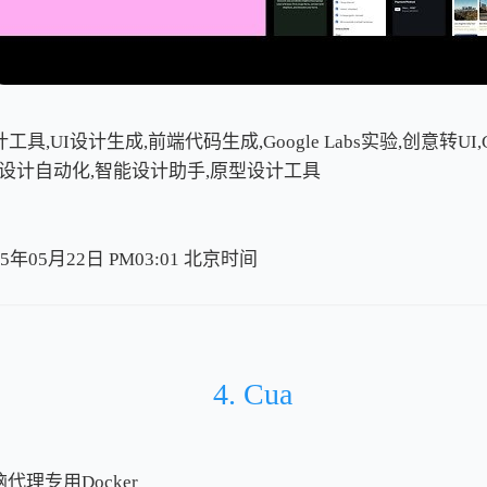
工具,UI设计生成,前端代码生成,Google Labs实验,创意转UI,Gem
a导出,设计自动化,智能设计助手,原型设计工具
5年05月22日 PM03:01
北
京
时
间
北
京
时
间
4. Cua
代理专用Docker