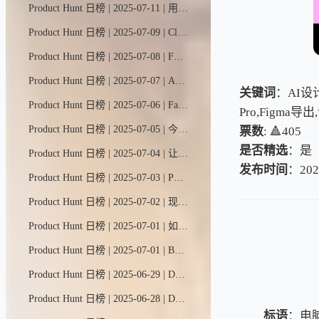
Product Hunt 日榜 | 2025-07-11 | 用AI将简历一键生成Notion风格个人网站——无需编程与设计基础。HelloCV AI助你脱颖而出，展示作品集，秒速斩获面试机会。专属简历域名免费托管，打造你的职业名片。
Product Hunt 日榜 | 2025-07-09 | Clueso是打造惊艳产品视频的最快最简单方式。它能将原始屏幕录像在几分钟内转化为影棚级视频和分步教程文章，无需任何剪辑或设计技能。
Product Hunt 日榜 | 2025-07-08 | Forge是连接并运行跨供应商AI模型的快速安全方案——告别工具碎片化和基础设施困扰。仅需三行代码即可切换。兼容OpenAI。隐私至上。
Product Hunt 日榜 | 2025-07-07 | AI提示词工程工作台，配备强大分析工具，用于设计、测试及系统化评估提示词效果。
关键词
：AI设计
Product Hunt 日榜 | 2025-07-06 | FastMoss是首屈一指的TikTok数据分析平台，致力于为TikTok品牌和内容创作者提供可操作的洞察力，助力他们在充满活力的社交电商领域取得成功。
Pro,Figm
Product Hunt 日榜 | 2025-07-05 | 今日心灵助手是你专属的情绪管理AI伙伴。它能随时随记录心情变化、发现情绪规律，并提供科学有效的调节方法。
票数
: 🔺405
是否精选
：是
Product Hunt 日榜 | 2025-07-04 | 让#AutoCoder搭建网站 = 前端+后端+数据库 无需Supabase！
发布时间
：202
Product Hunt 日榜 | 2025-07-03 | Portia助您快速部署生产级AI智能体。它提供即插即用工具集成、声明式规划与统一认证框架，让您能在API和网页端安全可靠地部署智能体，同时保持全程人工监督与控制。
Product Hunt 日榜 | 2025-07-02 | 现在，你可以在网页端和移动端使用Cursor智能助手了。就像IDE里那位与你默契协作的老搭档一样，这些跨平台助手同样能编写代码、解答复杂问题，并为你搭建项目框架。
Product Hunt 日榜 | 2025-07-01 | 如果能在任何应用、任何标签页上实现类似Figma的协作体验会怎样？Tabl就是专为高效工作打造的第二浏览器。
Product Hunt 日榜 | 2025-07-01 | Byterover是专为AI编程助手打造的智能记忆增强层——它能跨项目和团队创建、调用并管理那些充满灵感的编码最佳实践。现在只需通过Cursor、Windsurf等AI集成开发环境安装插件，即刻开启高效编程之旅。
Product Hunt 日榜 | 2025-06-29 | DeskMinder是一款简洁高效的macOS桌面提醒工具，专为需要醒目提示的注意力缺陷人群设计，让待办事项一目了然。
Product Hunt 日榜 | 2025-06-28 | Dyad 是一款免费、本地化、开源的氛围编程工具。它可作为v0、Lovable和Bolt的替代品，但不受平台束缚或功能限制——你可以自由选用任何AI模型（包括免费的Gemini和OpenRouter模型）！立即免费下载：支持Windows和Mac双平台运行。
标语
：电脑