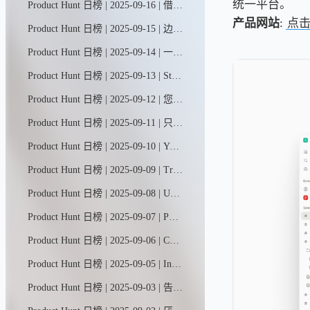
统一平台。
Product Hunt 日榜 | 2025-09-16 | 借助Blocks，任何人都能在几分钟内构建智能工作应用和AI智能体。它们不仅能管理工作流程，更能切实推进任务完成。我们的AI构建助手Ella将自然语言转化为应用与智能体，将应用构建与智能体开发双平台合二为一，打造出功能强大的统一工作平台。
产品网站
:
点
Product Hunt 日榜 | 2025-09-15 | 边做边说；Guidde将你的点击与口述转化为精炼的分步指南，并配以AI语音，无需脚本，无需重录。
Product Hunt 日榜 | 2025-09-14 | 一个展示设备端机器学习和生成式人工智能应用案例的画廊，让人们能够在本地试用和使用模型。
Product Hunt 日榜 | 2025-09-13 | Stash MCP服务器让Cursor、Claude和Copilot等AI助手能够直接访问团队的实时工作内容（代码、文档、任务），无需反复提示即可解决问题。只需说"请处理我分配的编号为…的任务"——一句话就够了。
Product Hunt 日榜 | 2025-09-12 | 您的核心代码、云及运行时安全平台。借助AI自动修复与自动分诊功能，智能修补漏洞。误报率降低85%。安全是每个人的责任。让安全防护自动完成，使开发者回归创造本身。
Product Hunt 日榜 | 2025-09-11 | 只需几分钟即可创建并上线新店铺，在AI智能团队的全程支持下轻松启航——从店铺搭建、设计到正式运营，您的专属AI助手将提供全方位支持。我们负责营销自动化与活动策划，让您专注核心销售业务。
Product Hunt 日榜 | 2025-09-10 | YouMind助您轻松开启创作之旅，从捕捉灵感到打磨文章、播客、视频等作品。通过YouMind，每个人都能将好奇心转化为精彩创作。
Product Hunt 日榜 | 2025-09-09 | Tripo是一款生成式AI模型，可将文本或图像转化为可直接投入生产的3D素材。基于数百亿参数构建的Tripo 3.0版本，能够生成更锐利的几何结构、更整洁的拓扑布局和更丰富的纹理细节，最终呈现更高质量的3D成果。
Product Hunt 日榜 | 2025-09-08 | Uxia让各种规模的设计和产品团队都能轻松开展用户测试。传统工具速度慢、成本高且往往不够准确。Uxia运用人工智能和虚拟用户技术，快速提供可靠洞察，助力实现更敏捷高效的产品开发。
Product Hunt 日榜 | 2025-09-07 | PhotoFox AI只需一张产品照片，即可生成完整营销素材——影棚级平面图片、抓眼球短视频、即用型广告模板。几分钟内获得100+品牌专属素材，成本仅为传统拍摄的零头。
Product Hunt 日榜 | 2025-09-06 | CapCut AI智能剪辑工具——您的智能剪辑助手，支持镜头捕捉与指令驱动创作。从自动剪辑到虚拟形象生成，从智能片段切割到素材创作，CapCut以AI之力重塑剪辑体验：操作简单、功能强大、智能高效。
Product Hunt 日榜 | 2025-09-05 | Incerto是一款专为数据库设计的AI原生Copilot助手。它通过情境感知代理技术，将自然语言指令转化为各类任务——无论是编写查询语句、调整数据架构，还是迁移数据，都能将开发效率提升十倍，同时减少90%的人工操作负担。
Product Hunt 日榜 | 2025-09-03 | 告别繁琐记账。Receiptor AI智能追踪所有历史与当前收据，依托上下文精准提取数据，自动归类支出明细，并无缝同步至Xero/QBO财务系统。通过人工智能轻松创建规则、高效管理票据档案。节省时间，优化税务抵扣，持续保持财税合规。