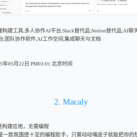
理构建工具,多人协作AI平台,Slack替代品,Notion替代品,AI
台,团队协作软件,AI工作空间,集成聊天与文档
5年05月22日 PM03:01
北
京
时
间
北
京
时
间
2. Macaly
话构建应用，无需编程
aly是一款氛围感十足的编程助手，只需动动嘴皮子就能把你