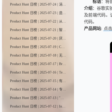
标语
：将
Product Hunt 日榜 | 2025-07-24 | 涓流魔法画布——全球首款智能协作画布，让你与AI直观共创，轻松打造可直接上线的应用与网站。这个可视化空间专为情境工程设计，智能体能更精准理解你的意图，构建多页面应用程序。
介绍
：谷歌实验
Product Hunt 日榜 | 2025-07-23 | 造你所想，共享灵感，人人皆可参与。YouWare是一个活力四射的编程社区，搭载智能工具。加入10万+创作者与30万+项目，激发创意火花，收获宝贵建议。灵感枯竭？快来围观这些社区大神作品！
及前端代码。该工
代码。
Product Hunt 日榜 | 2025-07-22 | 从线索挖掘到客户培育再到个性化触达，Jeeva全流程包办，让您专注成交而非追逐。全新2.0版本能智能分类收件箱、实时生成通话预案、自动管理后续跟进，甚至为您完成会议纪要。
产品网站
:
点
Product Hunt 日榜 | 2025-07-21 | 智能清单 随手即达。用语音或拍照就能瞬间生成AI待办清单，轻松追踪每日每周每月事务。
Product Hunt 日榜 | 2025-07-20 | 厌倦了无休止的刷屏？Barrier应用将屏幕使用时间限制为每次10分钟，然后自动锁住让人分心的应用。想解锁？得等30秒...正好让你冷静思考是否值得。这款免费工具操作简单，用户反馈屏幕使用时间平均减少70%。放下手机，重拾生活。
Product Hunt 日榜 | 2025-07-19 | ChatGPT现在能自主思考并行动，主动调用智能工具箱中的技能，在电脑上为你完成任务。
Product Hunt 日榜 | 2025-07-18 | 无标题UI React是全球最大的开源React组件库，基于Tailwind CSS与React Aria构建。它囊括了设计开发现代用户界面所需的一切元素，助你省去数月设计开发周期。只需复制、粘贴，即可快速构建。
Product Hunt 日榜 | 2025-07-17 | Brain MAX是ClickUp推出的原生桌面应用，专治AI工具泛滥症，让工作效率飙升。每月仅需9美元，即可畅享所有AI模型（含高级推理模型），还能体验语音转文字、跨应用AI联动、智能任务处理等强大功能。
Product Hunt 日榜 | 2025-07-16 | TestSprite 2.0是您编程助手的最佳拍档。全新智能代码处理器能解析需求规格、验证AI生成代码、执行测试并提供修复建议——当您的智能助手编写代码时，我们确保其正确运行。
Product Hunt 日榜 | 2025-07-15 | 有创意、剧本、节奏点或心仪角色？OpenArt一键帮你打造视觉故事——动态、音乐、剧情线全包圆。
Product Hunt 日榜 | 2025-07-14 | 专业AI模拟面试，实时反馈与简历精准匹配，助你斩获心仪职位。基于STAR法则打造200+真实考题库，支持7种语言练习。设计师专为设计师打造。
Product Hunt 日榜 | 2025-07-13 | "语音流动"是谷歌AI视频创作工具Flow的一项全新实验性功能。该功能由Veo 3驱动，允许用户为单张初始图片生成的视频添加定制化AI语音，通过对话让静态画面生动起来。
Product Hunt 日榜 | 2025-07-12 | Intervo是一款开源平台，专为打造智能电话、语音及聊天AI助手而设计。它能突破ChatBase和Retell.AI等封闭平台的局限，即时帮助客户筛选潜在商机、处理技术支持，还能实现更多强大功能！