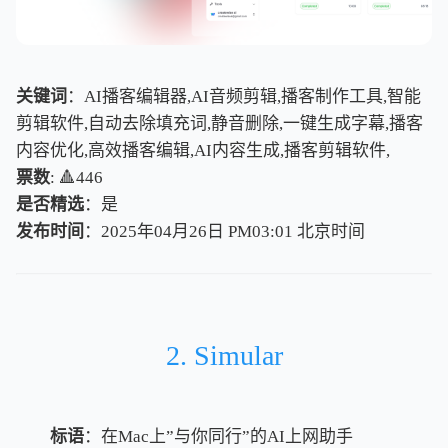
关键词
：AI播客编辑器,AI音频剪辑,播客制作工具,智能
剪辑软件,自动去除填充词,静音删除,一键生成字幕,播客
内容优化,高效播客编辑,AI内容生成,播客剪辑软件,
票数
: 🔺446
是否精选
：是
发布时间
：2025年04月26日 PM03:01
北
京
时
间
北
京
时
间
2. Simular
标语
：在Mac上”与你同行”的AI上网助手