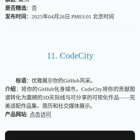
是否精选
：否
发布时间
：2025年04月26日 PM03:01
北
京
时
间
北
京
时
间
11. CodeCity
标语
：优雅展示你的GitHub风采。
介绍
：将你的GitHub化身城市。CodeCity将你的贡献图
谱转化为震撼的3D天际线与可分享的可视化作品——完
美适配作品集、简历和社交媒体展示。
产品网站
:
点击访问