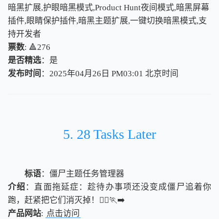
暗黑扩展,护眼暗黑模式,Product Hunt夜间模式,暗黑屏幕
插件,眼睛保护插件,暗黑主题扩展,一键切换暗黑模式,支
持开发者
票数
: 🔺276
是否精选
：是
发布时间
：2025年04月26日 PM03:01
北
京
时
间
北
京
时
间
5. 28 Tasks Later
标语
：僵尸主题任务管理器
介绍
：直面拖延症：趁待办事项还没变成僵尸追着你
跑，赶紧把它们消灭掉！🧟‍♂️🏃‍➡️
产品网站
:
点击访问