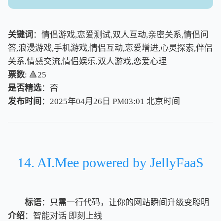
关键词
：情侣游戏,恋爱测试,双人互动,亲密关系,情侣问
答,浪漫游戏,手机游戏,情侣互动,恋爱增进,心灵探索,伴侣
关系,情感交流,情侣娱乐,双人游戏,恋爱心理
票数
: 🔺25
是否精选
：否
发布时间
：2025年04月26日 PM03:01
北
京
时
间
北
京
时
间
14. AI.Mee powered by JellyFaaS
标语
：只需一行代码，让你的网站瞬间升级变聪明
介绍
：智能对话 即刻上线