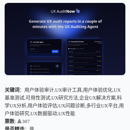
关键词
：用户体验审计,UX审计工具,用户体验优化,UX
基准测试,可用性测试,UX研究方法,企业UX解决方案,科
学UX分析,用户体验评估,UX问题诊断,多行业UX平台,用
户体验研究,UX数据驱动,UX性能
票数
: 🔺307
是否精选
：是