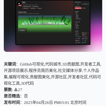
关键词
：GitHub可视化,代码城市,3D贡献图,开发者工具,
开源项目展示,程序员简历美化,社交媒体分享,个人作品
集,编程可视化,贡献图美化,开源社区,开发者社区,代码可
视化工具,3D代码
票数
: 🔺27
是否精选
：否
发布时间
：2025年04月26日 PM03:01
北
京
时
间
北
京
时
间