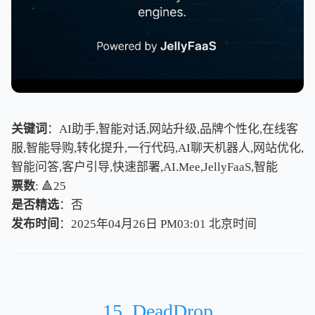
关键词
：AI助手,智能对话,网站升级,品牌个性化,在线客
服,智能导购,转化提升,一行代码,AI聊天机器人,网站优化,
智能问答,客户引导,快速部署,AI.Mee,JellyFaaS,智能
票数
: 🔺25
是否精选
：否
发布时间
：2025年04月26日 PM03:01
北
京
时
间
北
京
时
间
15. DeadDrop